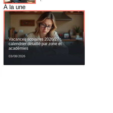
À la une
Vacances scolaires 2026/27 :
calendrier détaillé par zone et
académies
03/08/2026