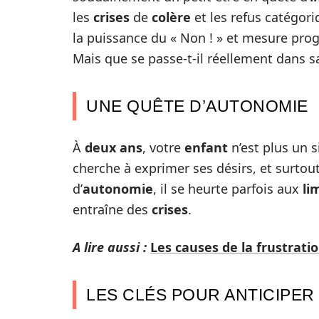
les
crises
de
colère
et les refus catégori
la puissance du « Non ! » et mesure pro
Mais que se passe-t-il réellement dans sa
UNE QUÊTE D’AUTONOMIE
À
deux ans
, votre
enfant
n’est plus un 
cherche à exprimer ses désirs, et surtout
d’
autonomie
, il se heurte parfois aux
li
entraîne des
crises
.
A lire aussi :
Les causes de la frustrat
LES CLÉS POUR ANTICIPER