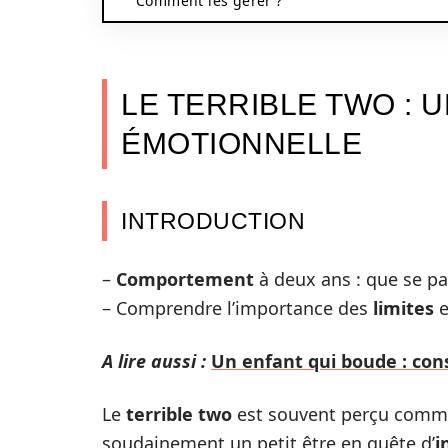
Comment les gérer ?
LE TERRIBLE TWO : 
ÉMOTIONNELLE
INTRODUCTION
–
Comportement
à deux ans : que se pa
– Comprendre l’importance des
limites
e
A lire aussi :
Un enfant qui boude : cons
Le
terrible two
est souvent perçu comm
soudainement un petit être en quête d’
i