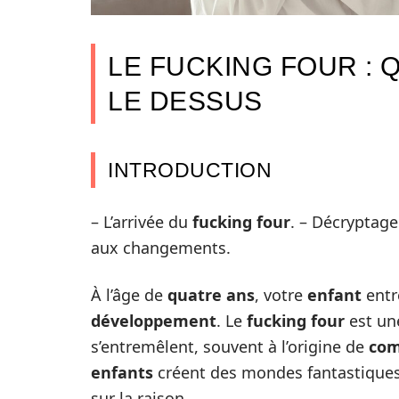
LE FUCKING FOUR : 
LE DESSUS
INTRODUCTION
– L’arrivée du
fucking four
. – Décryptag
aux changements.
À l’âge de
quatre ans
, votre
enfant
entr
développement
. Le
fucking four
est une
s’entremêlent, souvent à l’origine de
com
enfants
créent des mondes fantastiques
sur la raison.