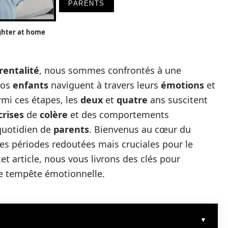
PARENTS
ghter at home
rentalité
, nous sommes confrontés à une
nos
enfants
naviguent à travers leurs
émotions
et
rmi ces étapes, les
deux
et
quatre
ans suscitent
crises
de
colère
et des comportements
quotidien de
parents
. Bienvenus au cœur du
ces périodes redoutées mais cruciales pour le
cet article, nous vous livrons des clés pour
e tempête émotionnelle.