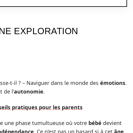
UNE EXPLORATION
sse-t-il ? – Naviguer dans le monde des
émotions
.
t de l’
autonomie
.
eils pratiques pour les parents
e une phase tumultueuse où votre
bébé
devient
ndépendance
. Ce n’est pas un hasard si à cet
âge
,