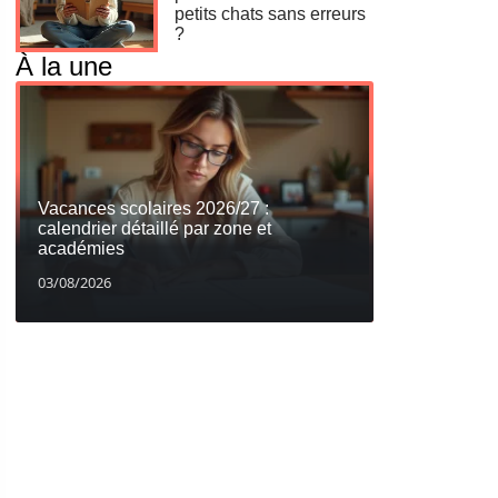
petits chats sans erreurs
?
À la une
Vacances scolaires 2026/27 :
calendrier détaillé par zone et
académies
03/08/2026