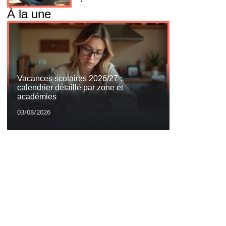
À la une
Vacances scolaires 2026/27 :
calendrier détaillé par zone et
académies
03/08/2026