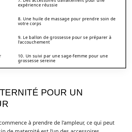
7. Des accessoires d’allaitement pour une
expérience réussie
8. Une huile de massage pour prendre soin de
votre corps
9. Le ballon de grossesse pour se préparer à
l’accouchement
r
10. Un suivi par une sage-femme pour une
grossesse sereine
ATERNITÉ POUR UN
UR
 commence à prendre de l’ampleur, ce qui peut
in de maternité est l’un des accessoires