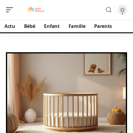
Actu
Bébé
Enfant
Famille
Parents